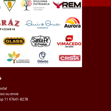
6
esta!
ixo ou envie
pp 11 97641-8278