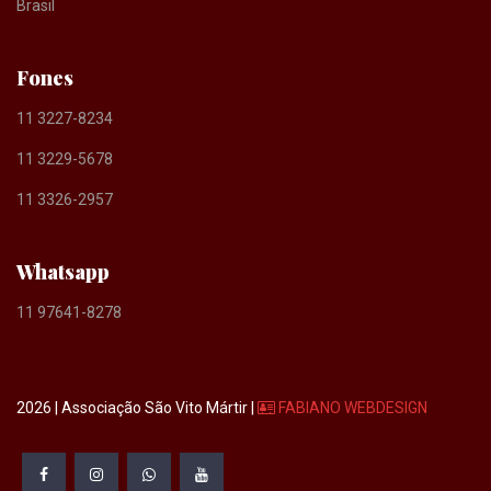
Brasil
Fones
11 3227-8234
11 3229-5678
11 3326-2957
Whatsapp
11 97641-8278
2026 | Associação São Vito Mártir |
FABIANO WEBDESIGN